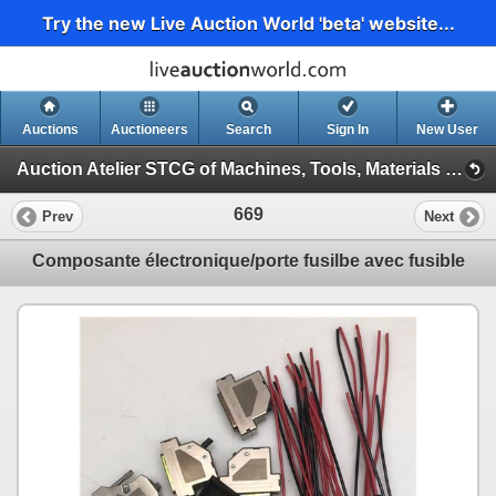
Try the new Live Auction World 'beta' website...
Auctions
Auctioneers
Search
Sign In
New User
Auction Atelier STCG of Machines, Tools, Materials and spare parts (Session 1)
669
Prev
Next
Composante électronique/porte fusilbe avec fusible